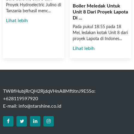
Proyek Hydroelectric Julino di
Boiler Meledak Untuk
Tanzania berhasil menc...
Unit 8 Dari Proyek Lapota
Di ...
Lihat lebih
Pada pukul 18:55 pada 18
Mei, ledakan kotak Unit 8 dari
proyek Lapota di Indones...
Lihat lebih
TW8fHubjRrQH2RjdqVHnA8MftitnJ9E5So:
+628119597920
E-mail:
info@starshine.co.id