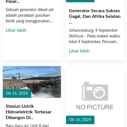
Pasar...
rumah tangga industri dan komersial individu, serta pasukan
Sebuah generator diesel set
Generator Secara Sukses
pertahanan perbatasan di seluruh negeri. Pemasaran
adalah peralatan pasokan
Gagal, Dan Afrika Selatan
Produknya sangat baik di seluruh negeri dan diekspor ke
listrik yang menggunakan
...
pasar Asia Tenggara dan Afrika....
me...
Lihat lebih
Johannesburg, 4 September
(Xinhua) - Pada malam waktu
lokal 4 September, Perusah...
Lihat lebih
06-16, 2024
Stasiun Listrik
Hidroelektrik Terbesar
Dibangun Di...
06-16, 2024
Baru-baru ini, Unit 8 dari