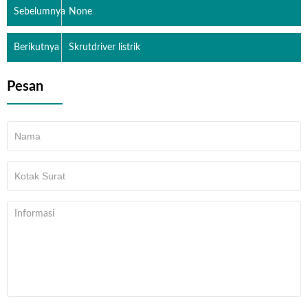
Sebelumnya
None
Berikutnya
Skrutdriver listrik
Pesan