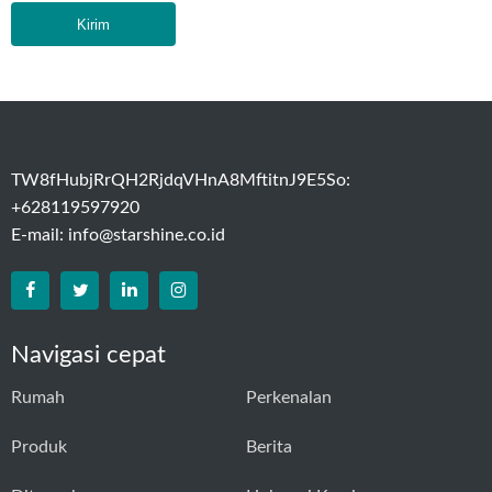
Kirim
TW8fHubjRrQH2RjdqVHnA8MftitnJ9E5So:
+628119597920
E-mail:
info@starshine.co.id
Navigasi cepat
Rumah
Perkenalan
Produk
Berita