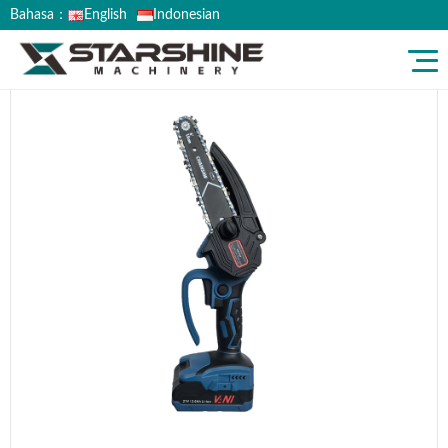
Bahasa：
English
Indonesian