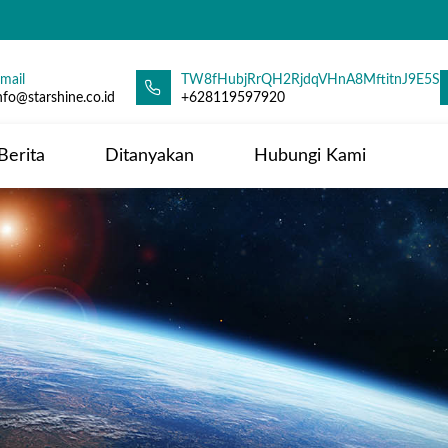
mail
TW8fHubjRrQH2RjdqVHnA8MftitnJ9E5So
nfo@starshine.co.id
+628119597920
Berita
Ditanyakan
Hubungi Kami