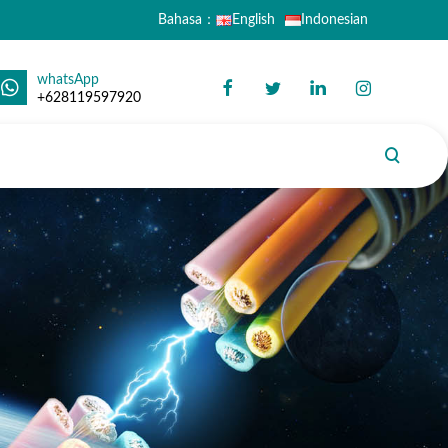
Bahasa：
English
Indonesian
whatsApp
+628119597920