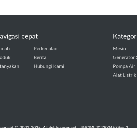
avigasi cepat
Kategor
umah
Perkenalan
Mesin
roduk
Berita
Generator 
tanyakan
Hubungi Kami
Pompa Air
Alat Listrik
pyright © 2022-2025. All rights reserved
浙ICP备2022036579号-2