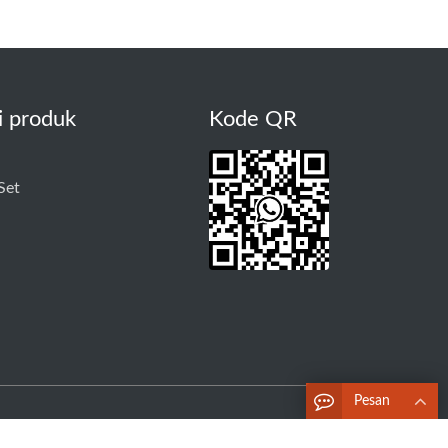
i produk
Kode QR
Set
Pesan