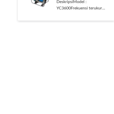
DeskripsiModel :
YC3600Frekuensi terukur
(HZ) : 60Nilai Keluaran(KW):
3.3Keluara