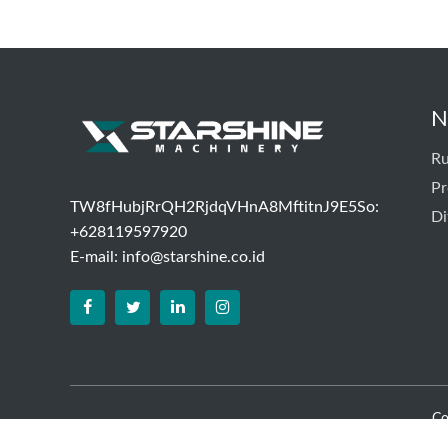
N
R
P
TW8fHubjRrQH2RjdqVHnA8MftitnJ9E5So:
Di
+628119597920
E-mail:
info@starshine.co.id
Co