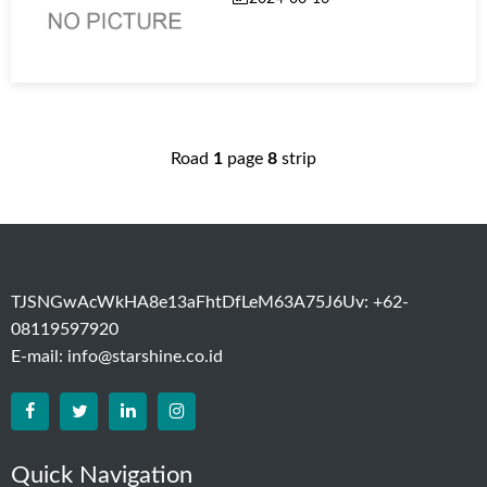
Road
1
page
8
strip
TJSNGwAcWkHA8e13aFhtDfLeM63A75J6Uv: +62-
08119597920
E-mail:
info@starshine.co.id
Quick Navigation