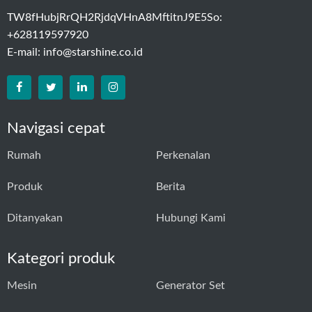
TW8fHubjRrQH2RjdqVHnA8MftitnJ9E5So:
+628119597920
E-mail:
info@starshine.co.id
Navigasi cepat
Rumah
Perkenalan
Produk
Berita
Ditanyakan
Hubungi Kami
Kategori produk
Mesin
Generator Set